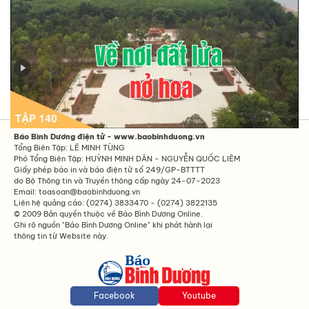
Tập 140 - Về nơi đất lửa nở hoa
Báo Bình Dương điện tử - www.baobinhduong.vn
Tổng Biên Tập: LÊ MINH TÙNG
Phó Tổng Biên Tập: HUỲNH MINH DÂN - NGUYỄN QUỐC LIÊM
Giấy phép báo in và báo điện tử số 249/GP-BTTTT
do Bộ Thông tin và Truyền thông cấp ngày 24-07-2023
Email: toasoan@baobinhduong.vn
Liên hệ quảng cáo: (0274) 3833470 - (0274) 3822135
© 2009 Bản quyền thuộc về Báo Bình Dương Online.
Ghi rõ nguồn "Báo Bình Dương Online" khi phát hành lại
thông tin từ Website này.
Facebook
Youtube