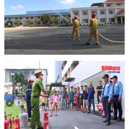
Bản tin PCCC và CNCH (số 5-2024): Cuộc thi “Chiến
sĩ phòng cháy chữa cháy tại cơ sở”: Một cách tuyên
truyền pháp luật đến người lao động
Bản tin PCCC và CNCH (số 4-2024): Nâng cao ý thức
phòng cháy, chữa cháy tại chung cư, nhà cao tầng