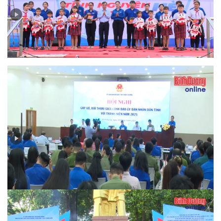
Ra quân Chiến dịch Thanh niên tình nguyện hè năm
2025
Thanh niên Bình Dương gửi gắm nhiều ý kiến tâm huyết
về chuyển đổi số