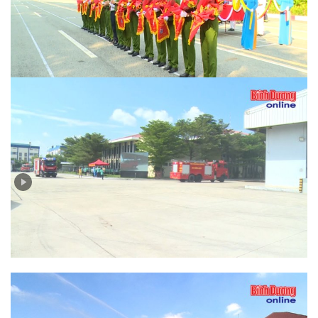
Bản tin PCCC&CNCH SỐ 1-2025: Hội thi thể thao
nghiệp vụ chữa cháy và cứu nạn cứu hộ khu vực IV:
Nâng cao bản lĩnh, năng lực xử lý tình huống
Bản tin PCCC và CNCH (số 6-2024): Phát huy sức
mạnh tổng hợp thông qua diễn tập ứng phó sự cố môi
trường do cháy, nổ