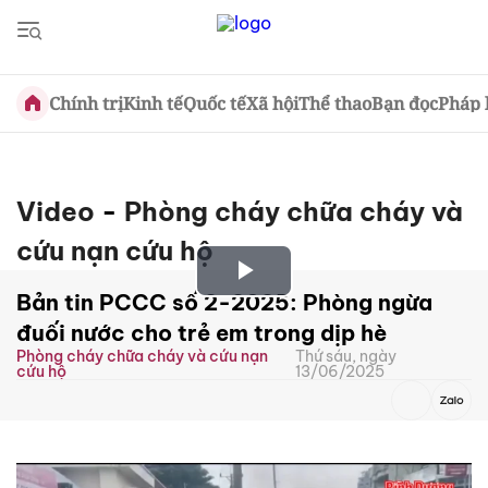
Chính trị
Kinh tế
Quốc tế
Xã hội
Thể thao
Bạn đọc
Pháp 
Video
-
Phòng cháy chữa cháy và
cứu nạn cứu hộ
Play
Bản tin PCCC số 2-2025: Phòng ngừa
đuối nước cho trẻ em trong dịp hè
Video
Phòng cháy chữa cháy và cứu nạn
Thứ sáu, ngày
cứu hộ
13/06/2025