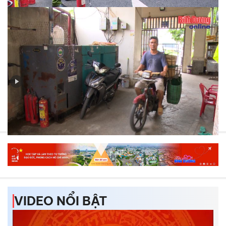
Bản tin PCCC và CNCH (số 3-2024): Đến tận nhà trọ
khuyến cáo các biện pháp phòng ngừa cháy, nổ
VIDEO NỔI BẬT