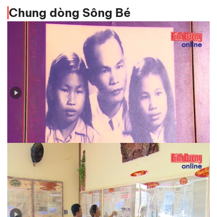
Chung dòng Sông Bé
Huỳnh Văn Nghệ - cây bút sắc bén trên mặt trận báo
chí