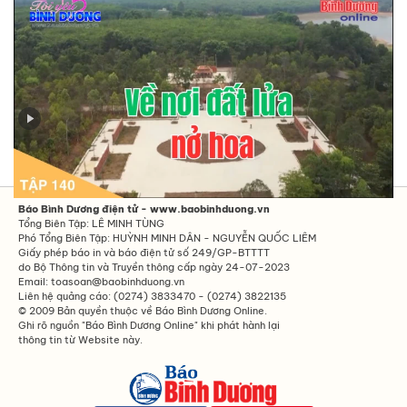
Tập 140 - Về nơi đất lửa nở hoa
Báo Bình Dương điện tử - www.baobinhduong.vn
Tổng Biên Tập: LÊ MINH TÙNG
Phó Tổng Biên Tập: HUỲNH MINH DÂN - NGUYỄN QUỐC LIÊM
Giấy phép báo in và báo điện tử số 249/GP-BTTTT
do Bộ Thông tin và Truyền thông cấp ngày 24-07-2023
Email: toasoan@baobinhduong.vn
Liên hệ quảng cáo: (0274) 3833470 - (0274) 3822135
© 2009 Bản quyền thuộc về Báo Bình Dương Online.
Ghi rõ nguồn "Báo Bình Dương Online" khi phát hành lại
thông tin từ Website này.