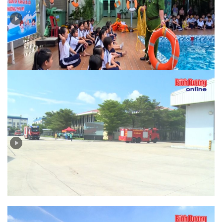
Bản tin PCCC số 2-2025: Phòng ngừa đuối nước cho
trẻ em trong dịp hè
Bản tin PCCC và CNCH (số 6-2024): Phát huy sức
mạnh tổng hợp thông qua diễn tập ứng phó sự cố môi
trường do cháy, nổ