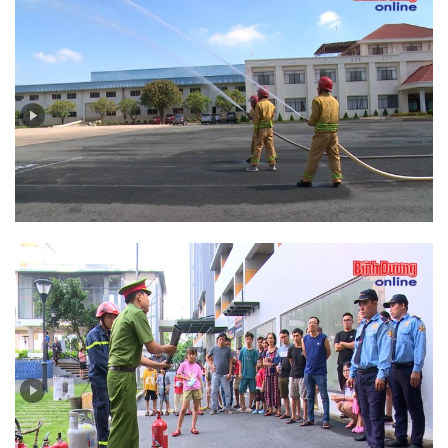
Bản tin PCCC và CNCH (số 5-2024): Cuộc thi “Chiến
sĩ phòng cháy chữa cháy tại cơ sở”: Một cách tuyên
truyền pháp luật đến người lao động
Bản tin PCCC và CNCH (số 4-2024): Nâng cao ý thức