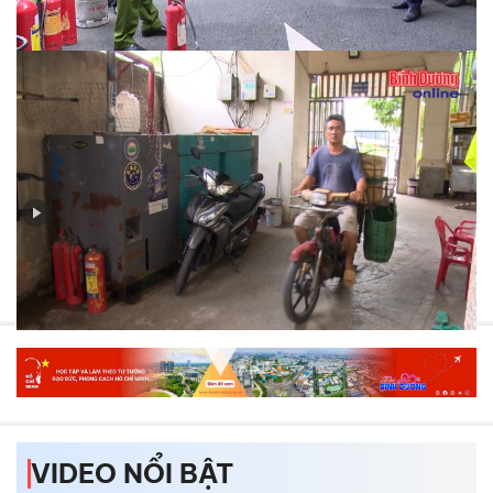
phòng cháy, chữa cháy tại chung cư, nhà cao tầng
Bản tin PCCC và CNCH (số 3-2024): Đến tận nhà trọ
khuyến cáo các biện pháp phòng ngừa cháy, nổ
VIDEO NỔI BẬT