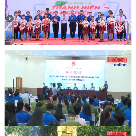
Ra quân Chiến dịch Thanh niên tình nguyện hè năm
2025
Thanh niên Bình Dương gửi gắm nhiều ý kiến tâm huyết
về chuyển đổi số