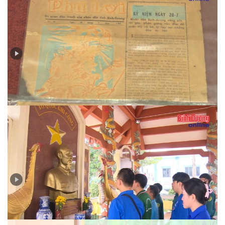
Báo Phú Lợi - Cơ quan đấu tranh của quân dân tỉnh
Thủ Dầu Một
Nhớ về Nhà báo Nguyễn Văn Tiết