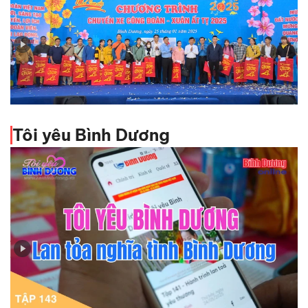
Lãnh đạo tỉnh tiễn hơn 1.600 công nhân lên xe 0 đồng
về quê đón tết
Tôi yêu Bình Dương
Tập 143 - Tôi yêu Bình Dương - Lan tỏa nghĩa tình Bình
Dương