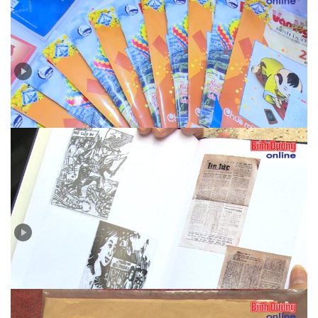
Bức tranh đa màu của Hội báo Xuân Ất Tỵ 2025
Tìm về dấu tích tờ báo đầu tiên của tỉnh Thủ Dầu Một