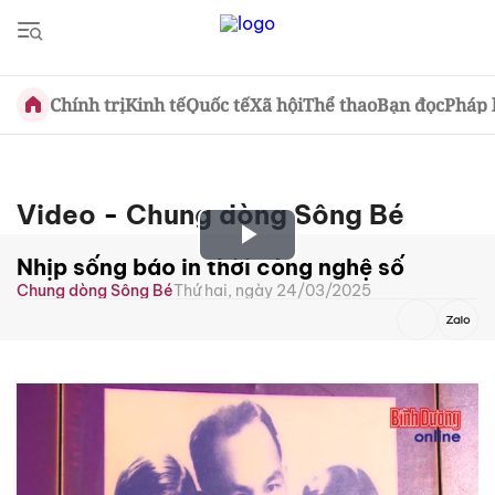
Chính trị
Kinh tế
Quốc tế
Xã hội
Thể thao
Bạn đọc
Pháp 
Video
-
Chung dòng Sông Bé
Play
Nhịp sống báo in thời công nghệ số
Chung dòng Sông Bé
Thứ hai, ngày 24/03/2025
Video