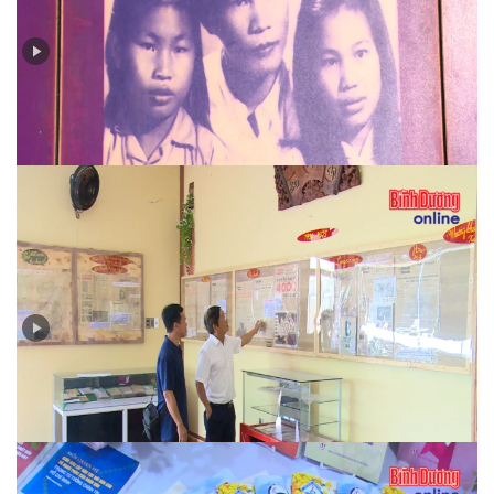
Huỳnh Văn Nghệ - cây bút sắc bén trên mặt trận báo
chí
Ngày 30-4-1975 qua tường thuật của báo chí đương
thời…