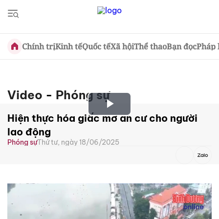
Chính trị
Kinh tế
Quốc tế
Xã hội
Thể thao
Bạn đọc
Pháp 
Video
-
Phóng sự
Play
Hiện thực hóa giấc mơ an cư cho người
lao động
Video
Phóng sự
Thứ tư, ngày 18/06/2025