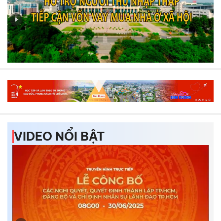
Hỗ trợ người thu nhập thấp tiếp cận vốn vay mua nhà ở
xã hội
VIDEO NỔI BẬT