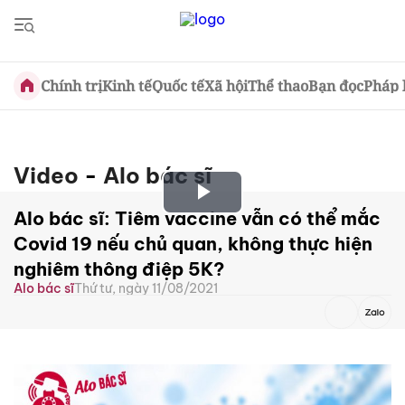
Chính trị
Kinh tế
Quốc tế
Xã hội
Thể thao
Bạn đọc
Pháp 
Video
-
Alo bác sĩ
Play
Alo bác sĩ: Tiêm vaccine vẫn có thể mắc
Covid 19 nếu chủ quan, không thực hiện
Video
nghiêm thông điệp 5K?
Alo bác sĩ
Thứ tư, ngày 11/08/2021