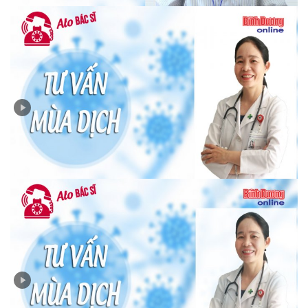
"Alo bác sĩ": Có nên sử dụng một số phương pháp lan
truyền trên mạng xã hội để điều trị Covid-19 tại nhà?
"Alo Bác sĩ": Người dân có nên đổ xô mua máy đo nồng