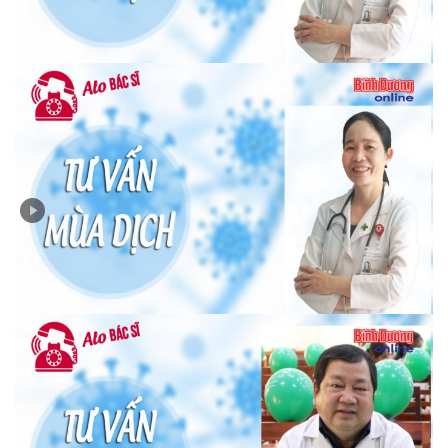
độ và tạo oxy hay không?
"Alo Bác sĩ “: Xử lý như thế nào khi gặp phải tình trạng
sốt, ho, đau họng hoặc khó thở?