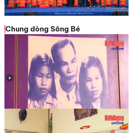
Lãnh đạo tỉnh tiễn hơn 1.600 công nhân lên xe 0 đồng
về quê đón tết
Chung dòng Sông Bé
Huỳnh Văn Nghệ - cây bút sắc bén trên mặt trận báo
chí