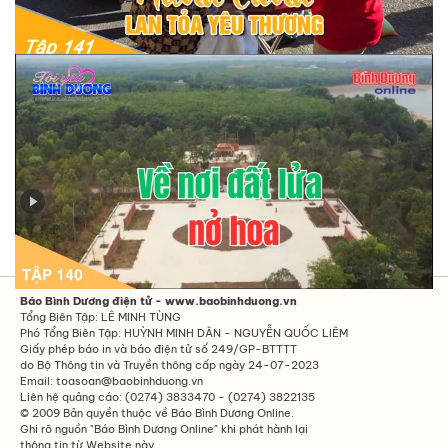
Tập 141 - Hành trình lan toả yêu thương
Tập 140 - Về nơi đất lửa nở hoa
Báo Bình Dương điện tử - www.baobinhduong.vn
Tổng Biên Tập: LÊ MINH TÙNG
Phó Tổng Biên Tập: HUỲNH MINH DÂN - NGUYỄN QUỐC LIÊM
Giấy phép báo in và báo điện tử số 249/GP-BTTTT
do Bộ Thông tin và Truyền thông cấp ngày 24-07-2023
Email: toasoan@baobinhduong.vn
Liên hệ quảng cáo: (0274) 3833470 - (0274) 3822135
© 2009 Bản quyền thuộc về Báo Bình Dương Online.
Ghi rõ nguồn "Báo Bình Dương Online" khi phát hành lại
thông tin từ Website này.