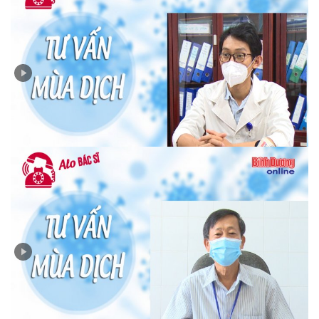
Hướng dẫn cách sát khuẩn sau khi hoàn thành điều trị
F0
Alo Bác sĩ: Những điều cần lưu ý trước và sau khi tiêm
vắc xin phòng Covid-19