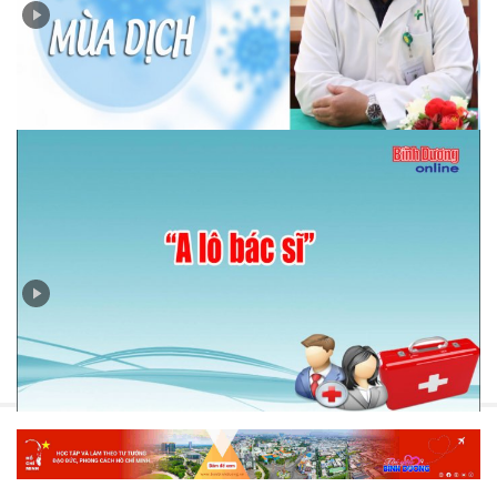
"Alo Bác sĩ": Giữ khoảng cách và vệ sinh, sinh hoạt như
thế nào để bảo đảm an toàn khi cách ly F0, F1 tại nhà
“A lô bác sĩ”: Các F0, F1 điều trị tại nhà như thế nào?
Mọi người cần làm gì để bảo vệ mình trong đại dịch?