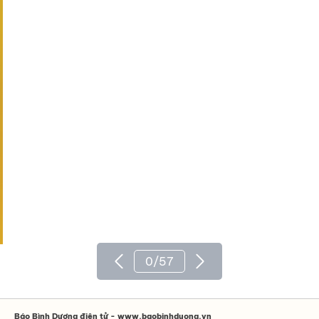
0
/
57
Báo Bình Dương điện tử - www.baobinhduong.vn